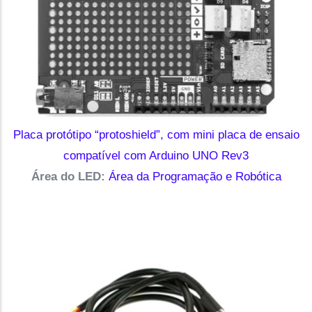
Placa protótipo “protoshield”, com mini placa de ensaio
compatível com Arduino UNO Rev3
Área do LED:
Área da Programação e Robótica