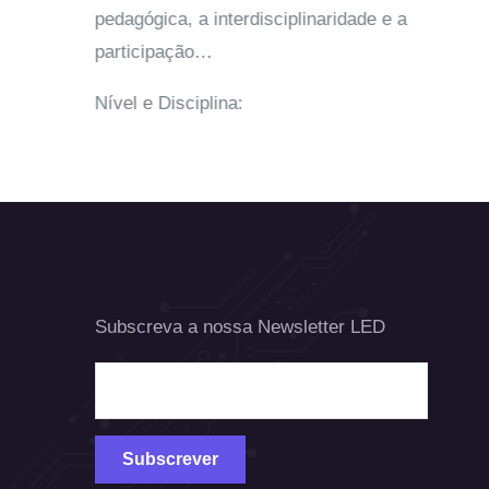
pedagógica, a interdisciplinaridade e a
participação…
Nível e Disciplina:
Subscreva a nossa Newsletter LED