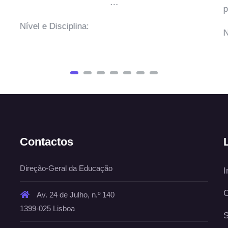
…
pla
Nível e Disciplina:
Níve
Contactos
Direção-Geral da Educação
I
C
Av. 24 de Julho, n.º 140
1399-025 Lisboa
S