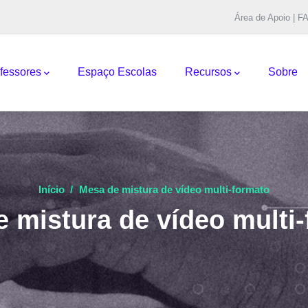
Área de Apoio | F
pal
fessores
Espaço Escolas
Recursos
Sobre
Início
/
Mesa de mistura de vídeo multi-formato
 mistura de vídeo multi