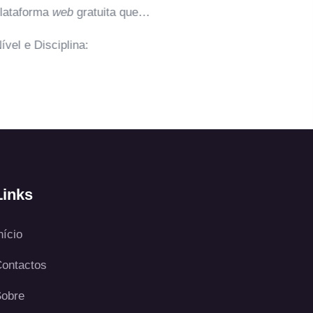
taforma
web
gratuita que…
l e Disciplina:
Links
nício
ontactos
obre