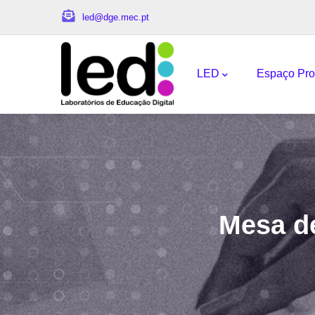
Passar para o conteúdo principal
led@dge.mec.pt
Navegação princi
LED
Espaço Pro
Mesa de