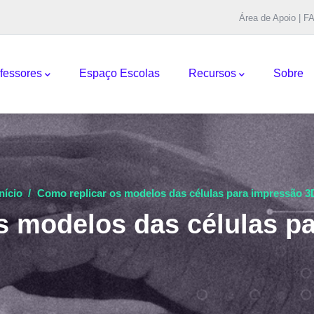
Área de Apoio | F
pal
fessores
Espaço Escolas
Recursos
Sobre
Início
/
Como replicar os modelos das células para impressão 3
s modelos das células p