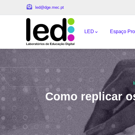
Passar para o conteúdo principal
led@dge.mec.pt
Navegação princi
LED
Espaço Pro
Como replicar o