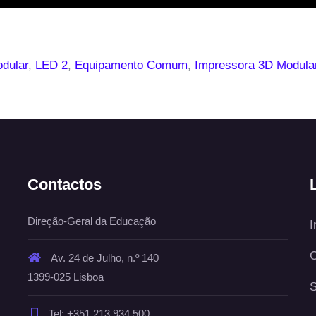
dular
,
LED 2
,
Equipamento Comum
,
Impressora 3D Modula
Contactos
Direção-Geral da Educação
I
C
Av. 24 de Julho, n.º 140
1399-025 Lisboa
S
Tel: +351 213 934 500