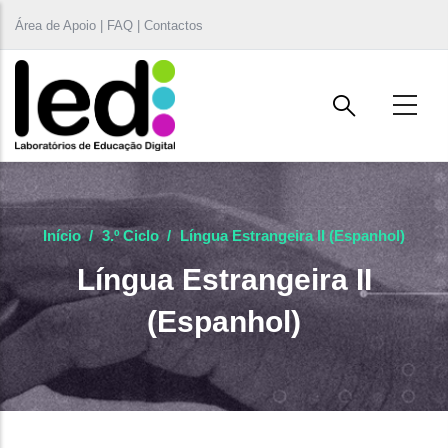
Passar para o conteúdo principal
Área de Apoio | FAQ | Contactos
Início
/
3.º Ciclo
/
Língua Estrangeira II (Espanhol)
Língua Estrangeira II
(Espanhol)