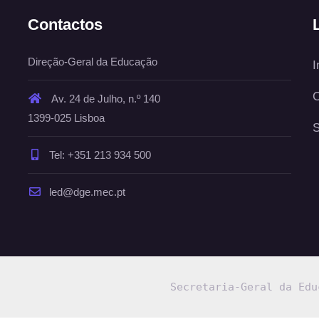
Contactos
Direção-Geral da Educação
I
C
Av. 24 de Julho, n.º 140
1399-025 Lisboa
S
Tel: +351 213 934 500
led@dge.mec.pt
Secretaria-Geral da Edu