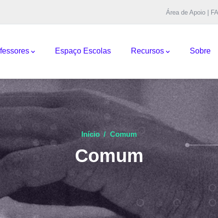
Área de Apoio | F
pal
fessores
Espaço Escolas
Recursos
Sobre
Início
/
Comum
Comum