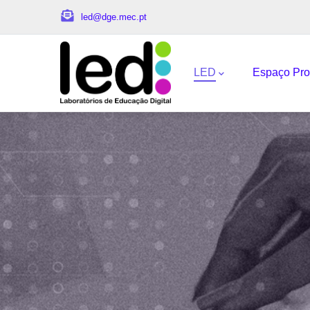
Passar para o conteúdo principal
led@dge.mec.pt
Navegação princi
LED
Espaço Pro