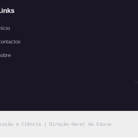
Links
nício
ontactos
obre
cação e Ciência
 | 
Direção-Geral da Educação