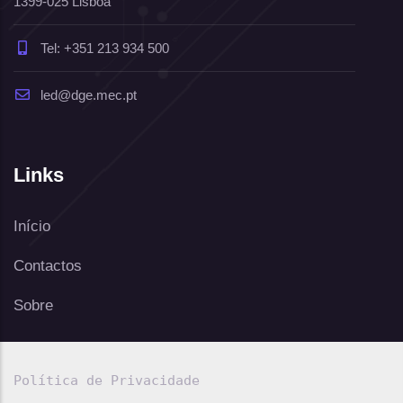
1399-025 Lisboa
Tel: +351 213 934 500
led@dge.mec.pt
Links
Início
Contactos
Sobre
Política de Privacidade