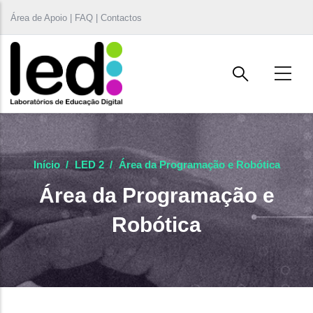
Passar para o conteúdo principal
Área de Apoio | FAQ | Contactos
Início
/
LED 2
/
Área da Programação e Robótica
Área da Programação e
Robótica