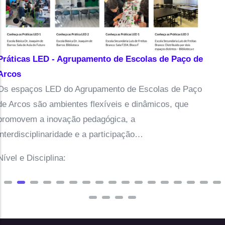
icas LED - Agrupamento de Escolas de Paço de
Conv
os
Víde
spaços LED do Agrupamento de Escolas de Paço
Buil
rcos são ambientes flexíveis e dinâmicos, que
fich
ovem a inovação pedagógica, a
rdisciplinaridade e a participação…
Nível
 e Disciplina: