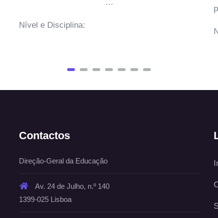
…
pla
Nível e Disciplina:
Nív
Contactos
Direção-Geral da Educação
I
C
Av. 24 de Julho, n.º 140
1399-025 Lisboa
S