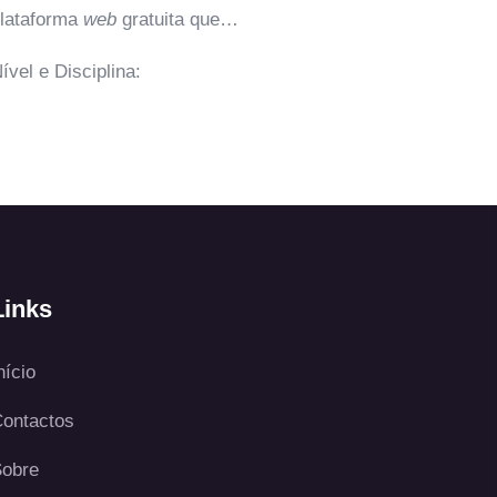
taforma
web
gratuita que…
el e Disciplina:
Links
nício
ontactos
obre