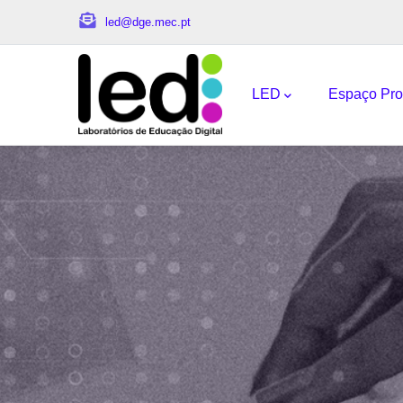
Passar para o conteúdo principal
led@dge.mec.pt
Navegação princi
LED
Espaço Pro