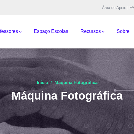
Área de Apoio | F
pal
fessores
Espaço Escolas
Recursos
Sobre
Início
/
Máquina Fotográfica
Máquina Fotográfica