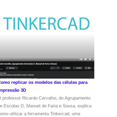
Clipchamp
O Clipcha
vídeo
onl
posterior
Desenvolv
Nível e Di
o replicar os modelos das células para
pressão 3D
rofessor Ricardo Carvalho, do Agrupamento
Escolas D. Manuel de Faria e Sousa, explica
o utilizar a ferramenta Tinkercad, uma