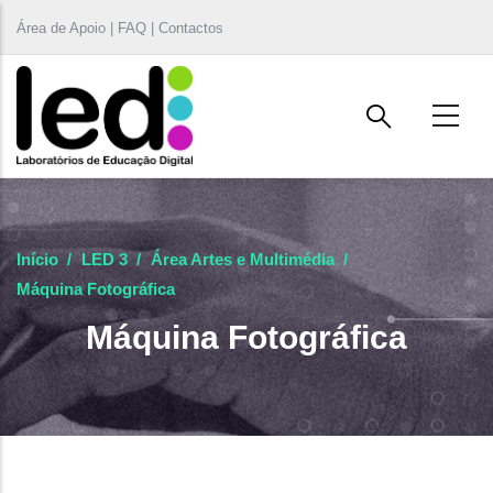
Passar para o conteúdo principal
Área de Apoio | FAQ | Contactos
Início
/
LED 3
/
Área Artes e Multimédia
/
Máquina Fotográfica
Máquina Fotográfica