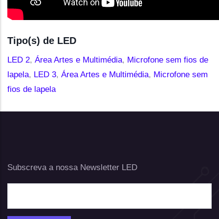
Tipo(s) de LED
LED 2
,
Área Artes e Multimédia
,
Microfone sem fios de
lapela
,
LED 3
,
Área Artes e Multimédia
,
Microfone sem
fios de lapela
Subscreva a nossa Newsletter LED