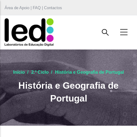
Passar para o conteúdo principal
Área de Apoio | FAQ | Contactos
Início
/
2.º Ciclo
/
História e Geografia de Portugal
História e Geografia de
Portugal