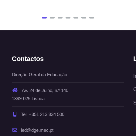
Contactos
Direção-Geral da Educação
I
C
Av. 24 de Julho, n.º 140
1399-025 Lisboa
S
Tel: +351 213 934 500
led@dge.mec.pt