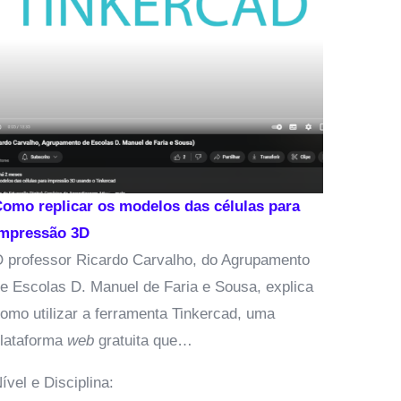
vídeo
onl
posterior
Desenvolv
Nível e Di
o replicar os modelos das células para
pressão 3D
rofessor Ricardo Carvalho, do Agrupamento
Escolas D. Manuel de Faria e Sousa, explica
o utilizar a ferramenta Tinkercad, uma
taforma
web
gratuita que…
el e Disciplina: