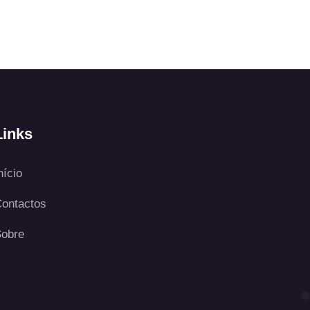
Links
nício
ontactos
obre