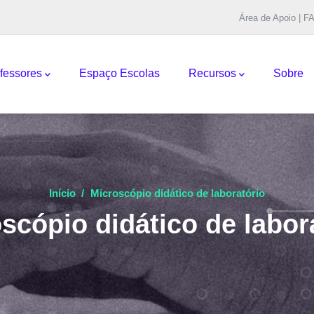
Área de Apoio | F
pal
fessores
Espaço Escolas
Recursos
Sobre
Início
/
Microscópio didático de laboratório
scópio didático de labor