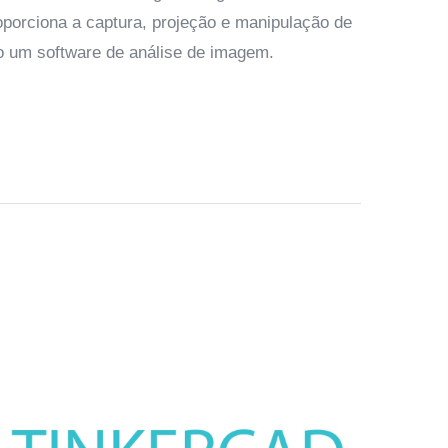
roporciona a captura, projeção e manipulação de
 um software de análise de imagem.
Clipchamp
O Clipcha