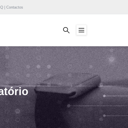
AQ | Contactos
atório