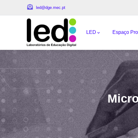
Passar para o conteúdo principal
led@dge.mec.pt
Navegação princi
LED
Espaço Pro
Micro