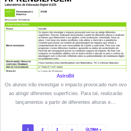
AstroBit
Os alunos irão investigar o impacto provocado num ovo
ao atingir diferentes superfícies. Para tal, realizarão
lançamentos a partir de diferentes alturas e…
PÁGINA ATUAL
PÁGINA
PÁGINA
PRÓXIMA PÁGINA
ÚLTIMA PÁGINA
1
2
3
››
ÚLTIMA »