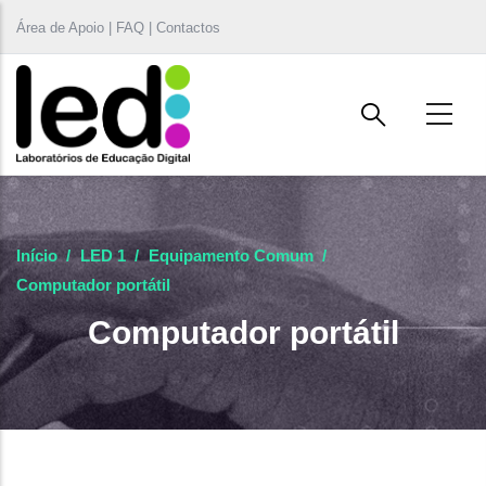
Passar para o conteúdo principal
Área de Apoio | FAQ | Contactos
Início
/
LED 1
/
Equipamento Comum
/
Computador portátil
Computador portátil