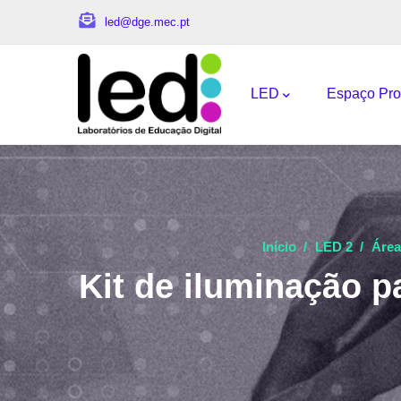
Passar para o conteúdo principal
led@dge.mec.pt
Navegação princi
LED
Espaço Pro
Início
/
LED 2
/
Área
Kit de iluminação pa