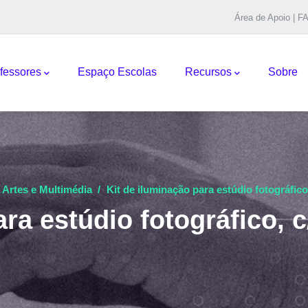
Área de Apoio | F
pal
fessores
Espaço Escolas
Recursos
Sobre
 Artes e Multimédia
/
Kit de iluminação para estúdio fotográfico
ra estúdio fotográfico, 