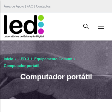
Passar para o conteúdo principal
Área de Apoio | FAQ | Contactos
Início
/
LED 3
/
Equipamento Comum
/
Computador portátil
Computador portátil