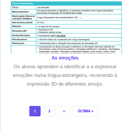
As emoções
Os alunos aprendem a identificar e a expressar
emoções numa língua estrangeira, recorrendo à
impressão 3D de diferentes emojis.
PÁGINA ATUAL
PÁGINA
PRÓXIMA PÁGINA
ÚLTIMA PÁGINA
1
2
››
ÚLTIMA »